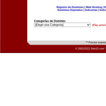
Registro de Dominios
|
Web Hosting
|
D
Dominios Expirados
|
Industrias
|
Indu
Categorías de Dominio:
[Pág. princi
** Precios expre
© 2002/2022 Solo10.com