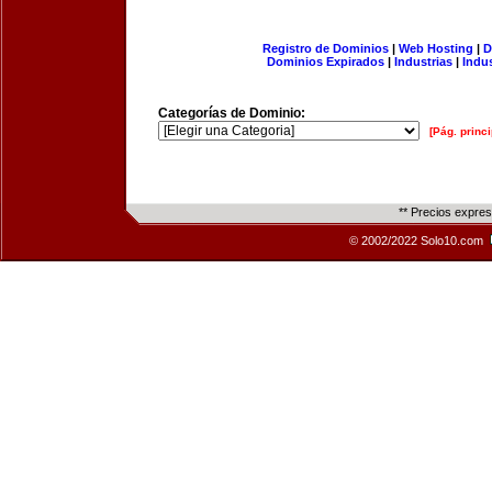
Registro de Dominios
|
Web Hosting
|
D
Dominios Expirados
|
Industrias
|
Indu
Categorías de Dominio:
[Pág. princi
** Precios expre
© 2002/2022 Solo10.com