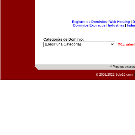
Registro de Dominios
|
Web Hosting
|
D
Dominios Expirados
|
Industrias
|
Indu
Categorías de Dominio:
[Pág. princi
** Precios expre
© 2002/2022 Solo10.com