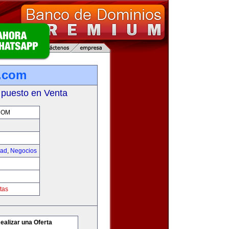
.com
 puesto en Venta
COM
dad
,
Negocios
tas
ealizar una Oferta