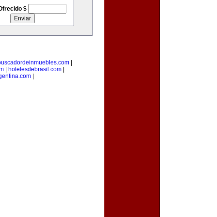
Ofrecido $
buscadordeinmuebles.com
|
om
|
hotelesdebrasil.com
|
gentina.com
|