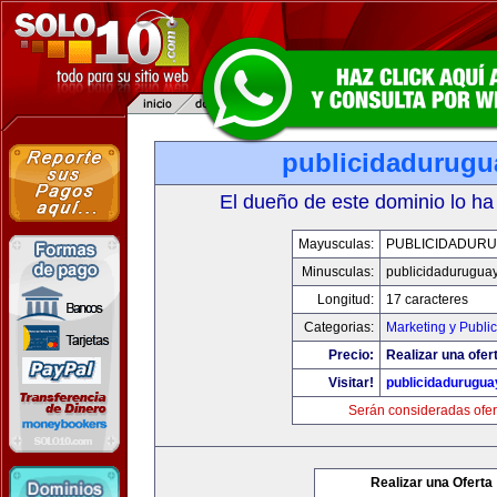
publicidadurugu
El dueño de este dominio lo ha
Mayusculas:
PUBLICIDADURU
Minusculas:
publicidadurugua
Longitud:
17 caracteres
Categorias:
Marketing y Publi
Precio:
Realizar una ofer
Visitar!
publicidadurugu
Serán consideradas ofer
Realizar una Oferta