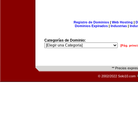
Registro de Dominios
|
Web Hosting
|
D
Dominios Expirados
|
Industrias
|
Indu
Categorías de Dominio:
[Pág. princi
** Precios expre
© 2002/2022 Solo10.com