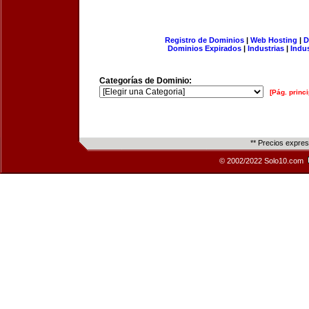
Registro de Dominios
|
Web Hosting
|
D
Dominios Expirados
|
Industrias
|
Indu
Categorías de Dominio:
[Pág. princi
** Precios expre
© 2002/2022 Solo10.com